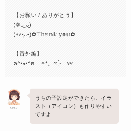
【お願い / ありがとう】
(❁ᴗ͈ˬᴗ͈)
(୨୧•͈ᴗ•͈)✿︎𝕋𝕙𝕒𝕟𝕜 𝕪𝕠𝕦✿︎
【番外編】
ฅ^•ﻌ•^ฅ ✧︎*。ෆ ̖́- ୨୧
うちの子設定ができたら、イラ
スト（アイコン）も作りやすい
coco
ですよ