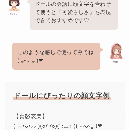
ドールの会話に顔文字を合わせ
て使うと「可愛らしさ」を表現
coco
できておすすめです♡
このような感じで使ってみてね
( ⁎ᵕᴗᵕ⁎ )❤︎
mimi
ドールにぴったりの顔文字例
【喜怒哀楽】
( ⸝⸝•ᴗ•⸝⸝ )(๐•̆ •̆๐)(´･̥⌓･̥`)( ⁎ᵕᴗᵕ⁎ )❤︎