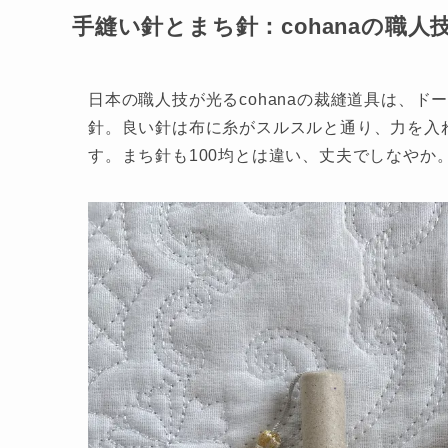
手縫い針とまち針：cohanaの職人
日本の職人技が光るcohanaの裁縫道具は、ド
針。良い針は布に糸がスルスルと通り、力を入
す。まち針も100均とは違い、丈夫でしなやか