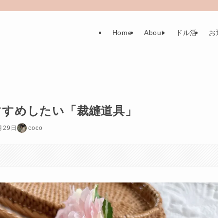
Home
About
ドル活
お
すすめしたい「裁縫道具」
月29日
coco