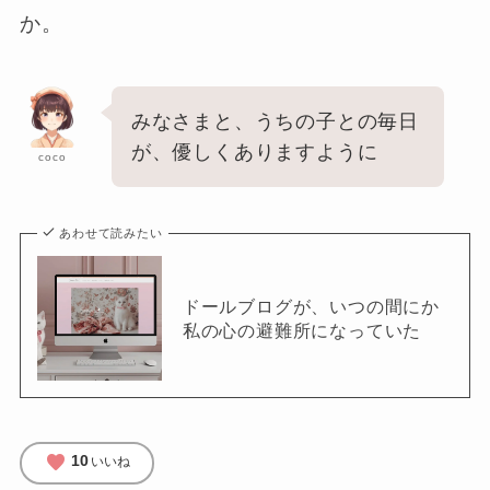
か。
みなさまと、うちの子との毎日
が、優しくありますように
coco
あわせて読みたい
ドールブログが、いつの間にか
私の心の避難所になっていた
favorite
10
いいね