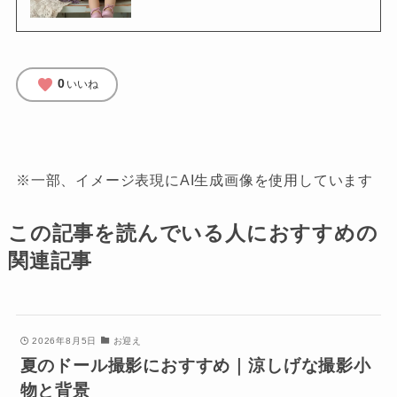
favorite
0
いいね
※一部、イメージ表現にAI生成画像を使用しています
この記事を読んでいる人におすすめの
関連記事
2026年8月5日
お迎え
夏のドール撮影におすすめ｜涼しげな撮影小
物と背景